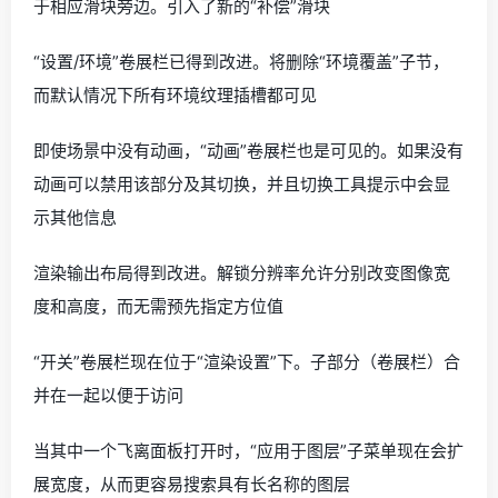
于相应滑块旁边。引入了新的“补偿”滑块
“设置/环境”卷展栏已得到改进。将删除“环境覆盖”子节，
而默认情况下所有环境纹理插槽都可见
即使场景中没有动画，“动画”卷展栏也是可见的。如果没有
动画可以禁用该部分及其切换，并且切换工具提示中会显
示其他信息
渲染输出布局得到改进。解锁分辨率允许分别改变图像宽
度和高度，而无需预先指定方位值
“开关”卷展栏现在位于“渲染设置”下。子部分（卷展栏）合
并在一起以便于访问
当其中一个飞离面板打开时，“应用于图层”子菜单现在会扩
展宽度，从而更容易搜索具有长名称的图层