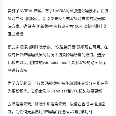
实施了NVIDIA 降噪。基于NVIDIA的AI加速去噪技术，在渲
染时立即消除噪点。新引擎是交互式渲染时去噪的完美解
决方案。确保将“更新频率”参数设置为100％以获得最佳交
互式反馈
模式选项添加到降噪参数。“仅渲染元素”选项现在可用。在
没有计算降噪噪效果的情况下渲染降噪所需的通道。选择
此模式以使用独立的vdenoise.exe工具对渲染的动画帧序
列进行去噪
为了方便起见，“效果更新频率”被移动到降噪部分 – 现在称
为更新频率。它仍会影响Denoiser和VFB镜头效果更新
去噪渲染元素。降噪个别渲染元素，以便在合成中增加控
制。为任何元素启用“降噪噪”复选框以利用该功能