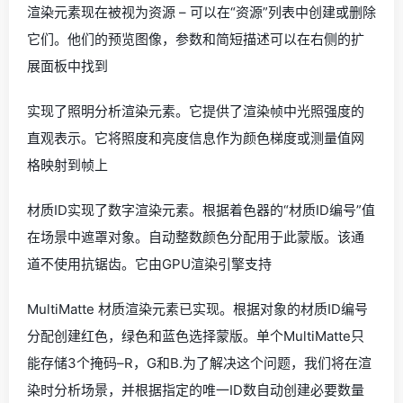
渲染元素现在被视为资源 – 可以在“资源”列表中创建或删除
它们。他们的预览图像，参数和简短描述可以在右侧的扩
展面板中找到
实现了照明分析渲染元素。它提供了渲染帧中光照强度的
直观表示。它将照度和亮度信息作为颜色梯度或测量值网
格映射到帧上
材质ID实现了数字渲染元素。根据着色器的“材质ID编号”值
在场景中遮罩对象。自动整数颜色分配用于此蒙版。该通
道不使用抗锯齿。它由GPU渲染引擎支持
MultiMatte 材质渲染元素已实现。根据对象的材质ID编号
分配创建红色，绿色和蓝色选择蒙版。单个MultiMatte只
能存储3个掩码–R，G和B.为了解决这个问题，我们将在渲
染时分析场景，并根据指定的唯一ID数自动创建必要数量